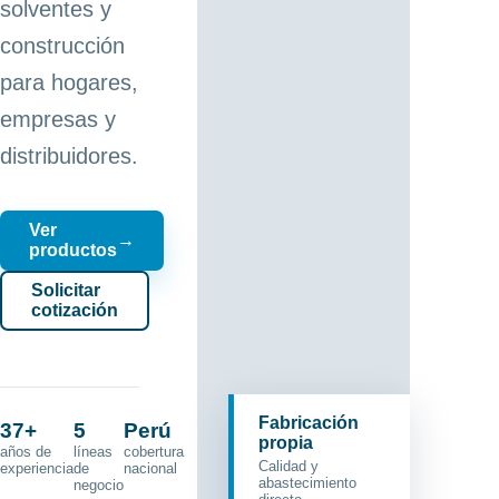
solventes y
construcción
para hogares,
empresas y
distribuidores.
Ver
→
productos
Solicitar
cotización
Fabricación
37+
5
Perú
propia
años de
líneas
cobertura
Calidad y
experiencia
de
nacional
abastecimiento
negocio