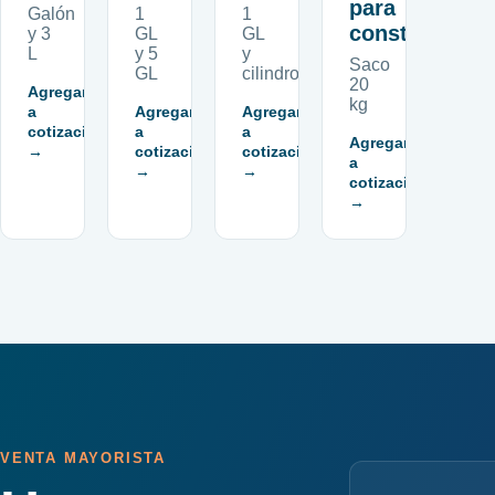
para
Galón
1
1
construcción
y 3
GL
GL
L
y 5
y
Saco
GL
cilindro
20
Agregar
kg
a
Agregar
Agregar
cotización
a
a
Agregar
→
cotización
cotización
a
→
→
cotización
→
VENTA MAYORISTA