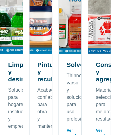
Limpieza
Pinturas
Solventes
Construcció
y
y
y
Thinner,
desinfección
recubrimientos
agregados
varsol
Soluciones
Acabados
y
Materiales
para
confiables
soluciones
seleccionados
hogares,
para
para
para
instituciones
obra
uso
mejores
y
y
profesional.
resultados.
empresas.
mantenimiento.
Ver
Ver