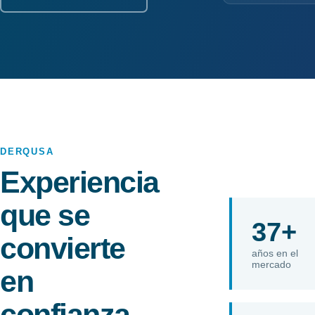
DERQUSA
Experiencia
que se
37+
convierte
años en el
mercado
en
confianza