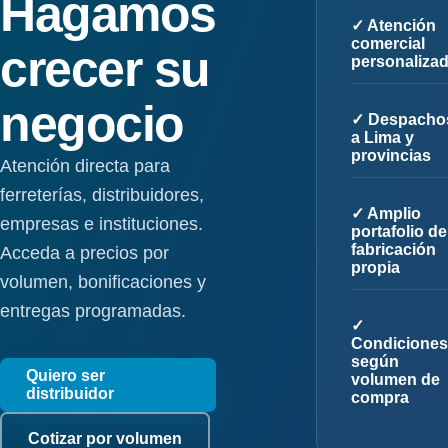
Hagamos
✓ Atención
comercial
crecer su
personaliza
negocio
✓ Despacho
a Lima y
provincias
Atención directa para
ferreterías, distribuidores,
✓ Amplio
empresas e instituciones.
portafolio de
fabricación
Acceda a precios por
propia
volumen, bonificaciones y
entregas programadas.
✓
Condiciones
según
Quiero ser
volumen de
distribuidor
compra
Cotizar por volumen