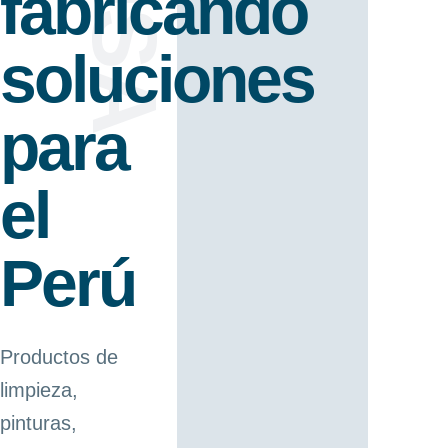
fabricando
soluciones
para
el
Perú
Productos de
limpieza,
pinturas,