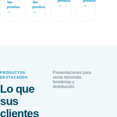
productos
productos
Ver
Ver
→
→
productos
productos
→
→
Presentaciones para
PRODUCTOS
venta minorista,
DESTACADOS
ferreterías y
Lo que
distribución.
sus
clientes