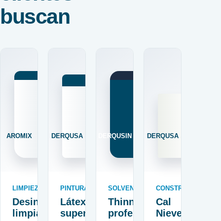
buscan
AROMIX
DERQUSA
DERQUSIN
DERQUSA
LIMPIEZA
PINTURAS
SOLVENTES
CONSTRUCCIÓN
Desinfectante
Látex
Thinner
Cal
limpiador
superior
profesional
Nieve