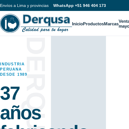
Envíos a Lima y provincias
WhatsApp +51 946 404 173
Vent
Inicio
Productos
Marcas
mayo
INDUSTRIA
PERUANA
DESDE 1989
37
años